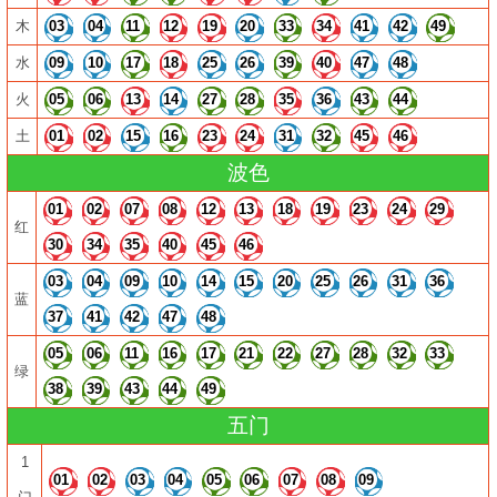
木
03
04
11
12
19
20
33
34
41
42
49
水
09
10
17
18
25
26
39
40
47
48
火
05
06
13
14
27
28
35
36
43
44
土
01
02
15
16
23
24
31
32
45
46
波色
01
02
07
08
12
13
18
19
23
24
29
红
30
34
35
40
45
46
03
04
09
10
14
15
20
25
26
31
36
蓝
37
41
42
47
48
05
06
11
16
17
21
22
27
28
32
33
绿
38
39
43
44
49
五门
1
01
02
03
04
05
06
07
08
09